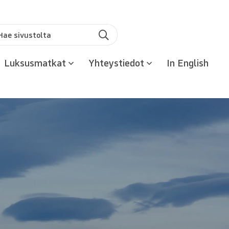
u:
Hae
Luksusmatkat
Yhteystiedot
In English