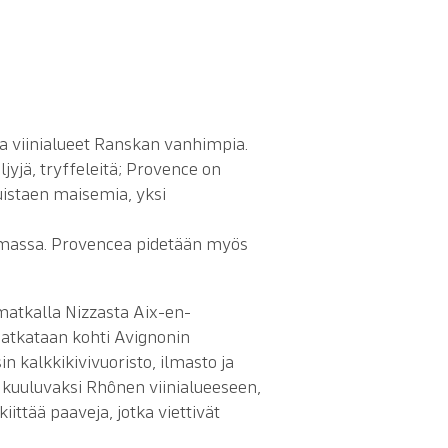
ja viinialueet Ranskan vanhimpia.
ljyjä, tryffeleitä; Provence on
ikuistaen maisemia, yksi
semassa. Provencea pidetään myös
atkalla Nizzasta Aix-en-
 matkataan kohti Avignonin
 kalkkikivivuoristo, ilmasto ja
n kuuluvaksi Rhônen viinialueeseen,
ttää paaveja, jotka viettivät