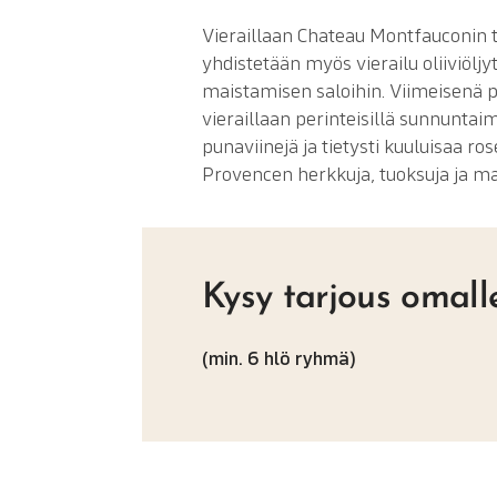
Vieraillaan Chateau Montfauconin t
yhdistetään myös vierailu oliiviöljytu
maistamisen saloihin. Viimeisenä p
vieraillaan perinteisillä sunnunta
punaviinejä ja tietysti kuuluisaa r
Provencen herkkuja, tuoksuja ja m
Kysy tarjous omalle
(min. 6 hlö ryhmä)