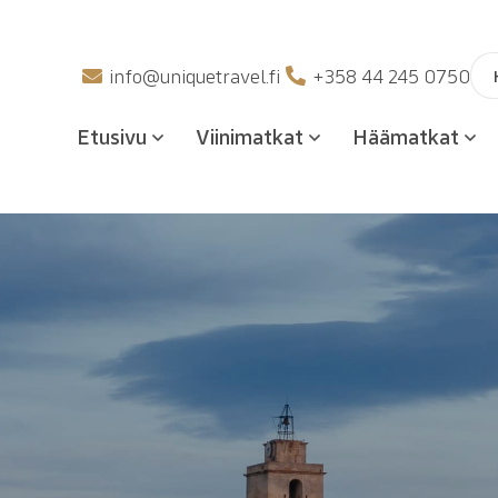
Hak
info@uniquetravel.fi
+358 44 245 0750
Etusivu
Viinimatkat
Häämatkat