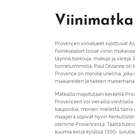
Viinimatka
Provencen viinialueet sijoittuvat 
Foinikialaiset toivat viinin mukanaan
täynnä tuoksuja, makuja ja värejä. E
tunnetuimmista, Paul Cézanne oli k
Provence on monille unelma, joka 
maalareiden ja taiteen maisemana
Matkalla majoitutaan keskellä Pro
Provenceen voi vierailla viinitilal
kaupunkia, monien mielestä tämä alu
maaperä sopivat hyvin herkullisten
olemme Provencessa. Täältä tulevat
kuumia kesiä kylässä 1300- luvulla