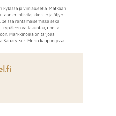
 kylässä ja viinialueella. Matkaan
taan eri oliivilajikkeisiin ja öljyn
n upeissa rantamaisemissa sekä
 -rypäleen valtakuntaa, upeita
on. Markkinoilla on tarjolla
nä Sanary-sur-Merin kaupungissa.
l.fi