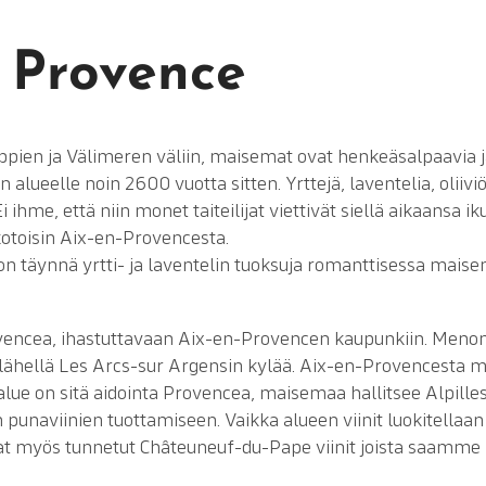
 Provence
Alppien ja Välimeren väliin, maisemat ovat henkeäsalpaavia 
 alueelle noin 2600 vuotta sitten. Yrttejä, laventelia, oliiviö
i ihme, että niin monet taiteilijat viettivät siellä aikaansa 
otoisin Aix-en-Provencesta.
on täynnä yrtti- ja laventelin tuoksuja romanttisessa mai
.
vencea, ihastuttavaan Aix-en-Provencen kaupunkiin. Menom
la lähellä Les Arcs-sur Argensin kylää. Aix-en-Provencesta
e on sitä aidointa Provencea, maisemaa hallitsee Alpillesin
 punaviinien tuottamiseen. Vaikka alueen viinit luokitellaa
 myös tunnetut Châteuneuf-du-Pape viinit joista saamme kii
.