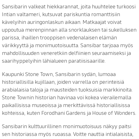
Sansibarin valkeat hiekkarannat, joita huuhtelee turkoosi
Intian valtameri, kutsuvat pariskuntia romanttisiin
kävelyihin auringonlaskun aikaan. Matkaajat voivat
uppoutua merenpinnan alla snorklauksen tai sukelluksen
parissa, ihaillen trooppisen vedenalaisen elämän
värikkyyttä ja monimuotoisuutta. Sansibar tarjoaa myös
mahdollisuuden veneretkiin delfiinien seuraamiseksi ja
saarihyppelyihin lähialueen paratiisisaarille.
Kaupunki Stone Town, Sansibarin sydän, lumoaa
historiallisilla kujillaan, joiden varrella on perinteisiä
arabialaisia taloja ja mausteiden tuoksuisia markkinoita.
Stone Townin historian havinaa voi kokea vierailemalla
paikallisissa museoissa ja merkittävissä historiallisissa
kohteissa, kuten Forodhani Gardens ja House of Wonders.
Sansibarin kulttuurillinen monimuotoisuus näkyy paitsi
sen historiassa myös ruoassa. Voitte nauttia intialaisista,