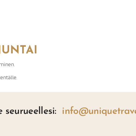
NUNTAI
uminen.
entälle.
 seurueellesi:
info@uniquetrave