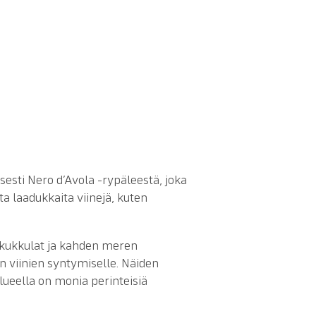
isesti Nero d’Avola -rypäleestä, joka
a laadukkaita viinejä, kuten
n kukkulat ja kahden meren
n viinien syntymiselle. Näiden
Alueella on monia perinteisiä