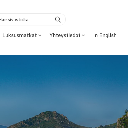
u:
Hae
Luksusmatkat
Yhteystiedot
In English