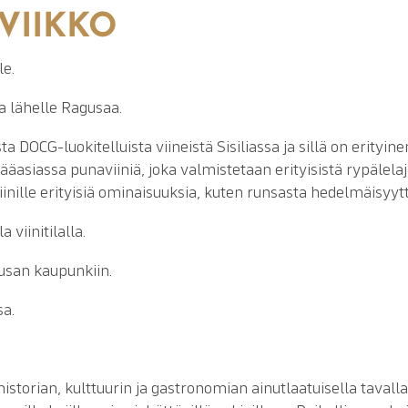
IVIIKKO
e.
ta lähelle Ragusaa.
ta DOCG-luokitelluista viineistä Sisiliassa ja sillä on erityin
 pääasiassa punaviiniä, joka valmistetaan erityisistä rypälela
inille erityisiä ominaisuuksia, kuten runsasta hedelmäisyyt
a viinitilalla.
usan kaupunkiin.
sa.
istorian, kulttuurin ja gastronomian ainutlaatuisella tavalla