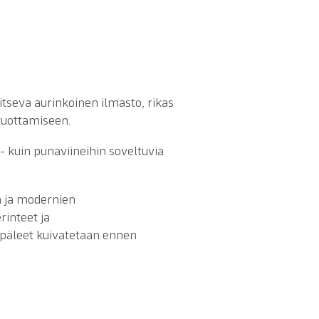
litseva aurinkoinen ilmasto, rikas
 tuottamiseen.
ko- kuin punaviineihin soveltuvia
n ja modernien
rinteet ja
ypäleet kuivatetaan ennen