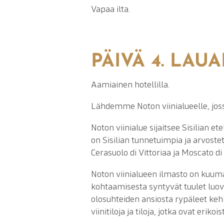
Vapaa ilta.
PÄIVÄ 4. LAU
Aamiainen hotellilla.
Lähdemme Noton viinialueelle, jossa
Noton viinialue sijaitsee Sisilian e
on Sisilian tunnetuimpia ja arvoste
Cerasuolo di Vittoriaa ja Moscato di
Noton viinialueen ilmasto on kuuma
kohtaamisesta syntyvät tuulet luov
olosuhteiden ansiosta rypäleet kehit
viinitiloja ja tiloja, jotka ovat er