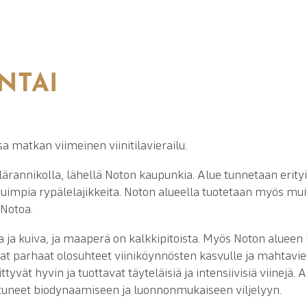
ANTAI
 matkan viimeinen viinitilavierailu.
telärannikolla, lähellä Noton kaupunkia. Alue tunnetaan erity
tuimpia rypälelajikkeita. Noton alueella tuotetaan myös muit
 Notoa.
 ja kuiva, ja maaperä on kalkkipitoista. Myös Noton aluee
at parhaat olosuhteet viiniköynnösten kasvulle ja mahtavie
tyvät hyvin ja tuottavat täyteläisiä ja intensiivisiä viinejä. 
ikoistuneet biodynaamiseen ja luonnonmukaiseen viljelyyn.