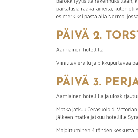
barokkityylisillä rakennuksillaan, k
paikallisia raaka-aineita, kuten olii
esimerkiksi pasta alla Norma, jossa 
PÄIVÄ 2. TORS
Aamiainen hotellilla.
Viinitilavierailu ja pikkupurtavaa paik
PÄIVÄ 3. PERJ
Aamiainen hotellilla ja uloskirjaut
Matka jatkuu Cerasuolo di Vittorian 
jälkeen matka jatkuu hotellille Syr
Majoittuminen 4 tähden keskusta ho