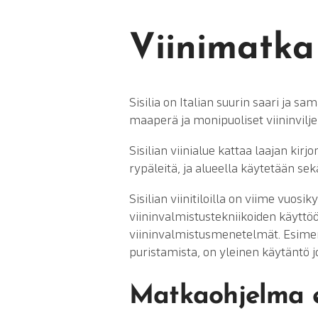
Viinimatka 
Sisilia on Italian suurin saari ja s
maaperä ja monipuoliset viininvilje
Sisilian viinialue kattaa laajan kirjo
rypäleitä, ja alueella käytetään sekä
Sisilian viinitiloilla on viime v
viininvalmistustekniikoiden käyttöö
viininvalmistusmenetelmät. Esimer
puristamista, on yleinen käytäntö jo
Matkaohjelma e