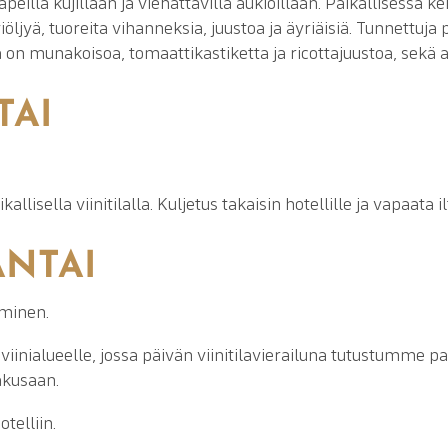
apeilla kujillaan ja viehättävillä aukioillaan. Paikallisessa k
viöljyä, tuoreita vihanneksia, juustoa ja äyriäisiä. Tunnettuja 
on munakoisoa, tomaattikastiketta ja ricottajuustoa, sekä ar
TAI
allisella viinitilalla. Kuljetus takaisin hotellille ja vapaata il
ANTAI
uminen.
viinialueelle, jossa päivän viinitilavierailuna tutustumme paik
akusaan.
telliin.