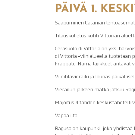
PÄIVÄ 1. KESK
Saapuminen Catanian lentoasemall
Tilauskuljetus kohti Vittorian aluet
Cerasuolo di Vittoria on yksi harvois
di Vittoria -viinialueella tuotetaan
Frappato. Nämä lajikkeet antavat vi
Viinitilavierailu ja lounas paikallisell
Vierailun jälkeen matka jatkuu Rag
Majoitus 4 tähden keskustahotellis
Vapaa ilta.
Ragusa on kaupunki, joka yhdistää h