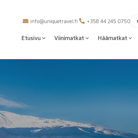
Hak
info@uniquetravel.fi
+358 44 245 0750
Etusivu
Viinimatkat
Häämatkat