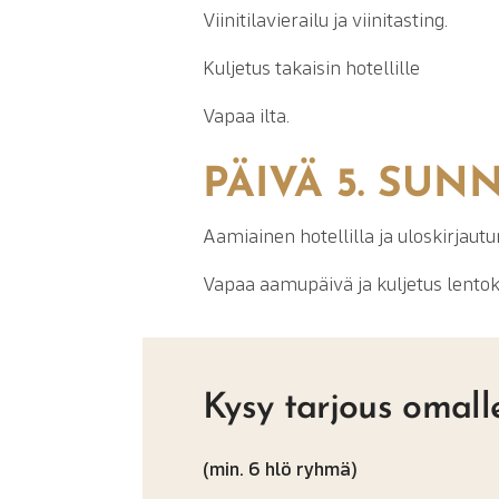
Viinitilavierailu ja viinitasting.
Kuljetus takaisin hotellille
Vapaa ilta.
PÄIVÄ 5. SUN
Aamiainen hotellilla ja uloskirjaut
Vapaa aamupäivä ja kuljetus lentok
Kysy tarjous omalle
(min. 6 hlö ryhmä)