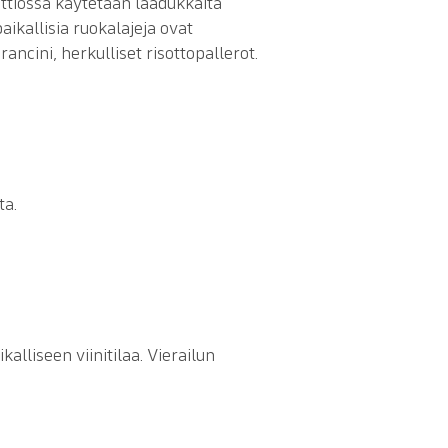
eittiössä käytetään laadukkaita
paikallisia ruokalajeja ovat
ancini, herkulliset risottopallerot.
ta.
alliseen viinitilaa. Vierailun