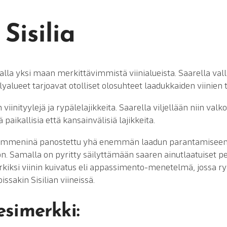
Sisilia
amalla yksi maan merkittävimmistä viinialueista. Saarella val
lyalueet tarjoavat otolliset olosuhteet laadukkaiden viinien
n viinityylejä ja rypälelajikkeita. Saarella viljellään niin val
 paikallisia että kansainvälisiä lajikkeita.
uosikymmeninä panostettu yhä enemmän laadun parantamisee
n. Samalla on pyritty säilyttämään saaren ainutlaatuiset pe
kiksi viinin kuivatus eli appassimento-menetelmä, jossa r
issakin Sisilian viineissä.
simerkki: