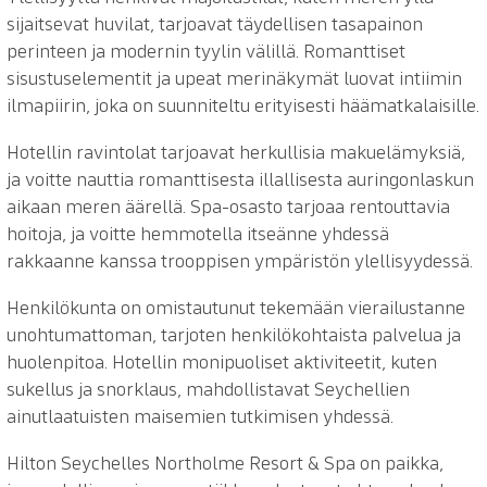
sijaitsevat huvilat, tarjoavat täydellisen tasapainon
perinteen ja modernin tyylin välillä. Romanttiset
sisustuselementit ja upeat merinäkymät luovat intiimin
ilmapiirin, joka on suunniteltu erityisesti häämatkalaisille.
Hotellin ravintolat tarjoavat herkullisia makuelämyksiä,
ja voitte nauttia romanttisesta illallisesta auringonlaskun
aikaan meren äärellä. Spa-osasto tarjoaa rentouttavia
hoitoja, ja voitte hemmotella itseänne yhdessä
rakkaanne kanssa trooppisen ympäristön ylellisyydessä.
Henkilökunta on omistautunut tekemään vierailustanne
unohtumattoman, tarjoten henkilökohtaista palvelua ja
huolenpitoa. Hotellin monipuoliset aktiviteetit, kuten
sukellus ja snorklaus, mahdollistavat Seychellien
ainutlaatuisten maisemien tutkimisen yhdessä.
Hilton Seychelles Northolme Resort & Spa on paikka,