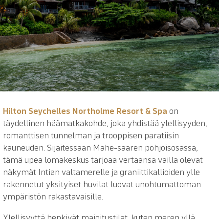
Hilton Seychelles Northolme Resort & Spa
on
täydellinen häämatkakohde, joka yhdistää ylellisyyden,
romanttisen tunnelman ja trooppisen paratiisin
kauneuden. Sijaitessaan Mahe-saaren pohjoisosassa,
tämä upea lomakeskus tarjoaa vertaansa vailla olevat
näkymät Intian valtamerelle ja graniittikallioiden ylle
rakennetut yksityiset huvilat luovat unohtumattoman
ympäristön rakastavaisille.
Ylellisyyttä henkivät majoitustilat, kuten meren yllä