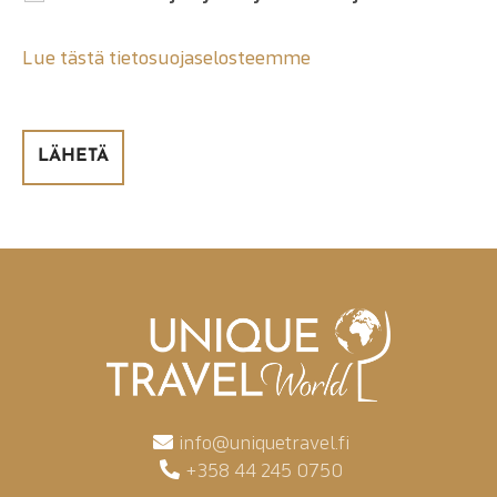
Lue tästä tietosuojaselosteemme
info@uniquetravel.fi
+358 44 245 0750