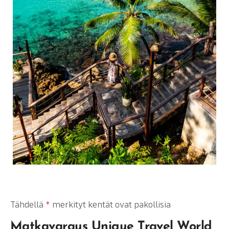
Tähdellä
*
merkityt kentät ovat pakollisia
Matkavaraus Unique Travel World