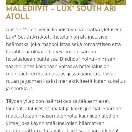
MALEDIIVIT – LUX* SOUTH ARI
ATOLL
Aasian Malediiveille kohdistuva häämatka ylelliseen
Lux* South Ari Atoll -hotelliin on all-inclusive
häämatka, joka mahdollistaa sekä romanttisen että
tapahtumarikkaan honeymoonin saman
hotellialueen puitteissa. Dhidhoofinolhu -nimisen
saaren lähes kokonaan valtaava hotellialue on
monipuolinen kokonaisuus, jossa painottuu hyvän
ruuan ja juoman lisäksi meriaktiviteetit kuten sukellus
ja snorklaus.
Täyden ylläpidon häämatka sisältää aamiaiset,
lounaat, illalliset, välipalat ja kaikki juomat. Saarelle
matkustetaan maisemalennolla kauniiden atollien
ylitse, joka käynnistää unelmien häämatkan
unohtumattomalla tavalla. Lue lisää häämatkasta!