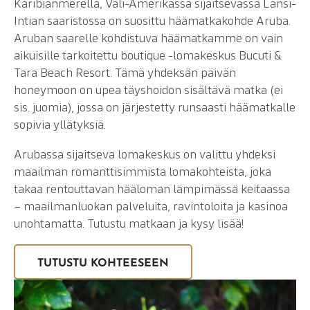
Karibianmerellä, Väli-Amerikassa sijaitsevassa Länsi-
Intian saaristossa on suosittu häämatkakohde Aruba.
Aruban saarelle kohdistuva häämatkamme on vain
aikuisille tarkoitettu boutique -lomakeskus Bucuti &
Tara Beach Resort. Tämä yhdeksän päivän
honeymoon on upea täyshoidon sisältävä matka (ei
sis. juomia), jossa on järjestetty runsaasti häämatkalle
sopivia yllätyksiä.
Arubassa sijaitseva lomakeskus on valittu yhdeksi
maailman romanttisimmista lomakohteista, joka
takaa rentouttavan hääloman lämpimässä keitaassa
– maailmanluokan palveluita, ravintoloita ja kasinoa
unohtamatta. Tutustu matkaan ja kysy lisää!
TUTUSTU KOHTEESEEN