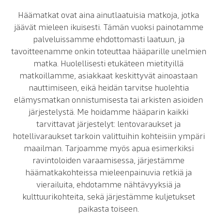
Häämatkat ovat aina ainutlaatuisia matkoja, jotka
jäävät mieleen ikuisesti. Tämän vuoksi painotamme
palveluissamme ehdottomasti laatuun, ja
tavoitteenamme onkin toteuttaa hääparille unelmien
matka. Huolellisesti etukäteen mietityillä
matkoillamme, asiakkaat keskittyvät ainoastaan
nauttimiseen, eikä heidän tarvitse huolehtia
elämysmatkan onnistumisesta tai arkisten asioiden
järjestelystä. Me hoidamme hääparin kaikki
tarvittavat järjestelyt: lentovaraukset ja
hotellivaraukset tarkoin valittuihin kohteisiin ympäri
maailman. Tarjoamme myös apua esimerkiksi
ravintoloiden varaamisessa, järjestämme
häämatkakohteissa mieleenpainuvia retkiä ja
vierailuita, ehdotamme nähtävyyksiä ja
kulttuurikohteita, sekä järjestämme kuljetukset
paikasta toiseen.