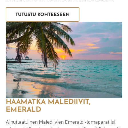
TUTUSTU KOHTEESEEN
HÄÄMATKA MALEDIIVIT,
EMERALD
Ainutlaatuinen Malediivien Emerald -lomaparatiisi