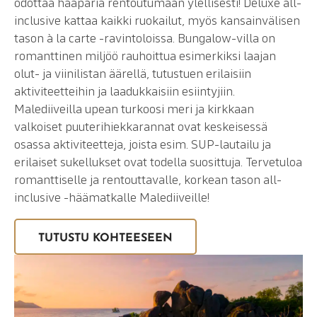
odottaa hääparia rentoutumaan ylellisesti! Deluxe all-
inclusive kattaa kaikki ruokailut, myös kansainvälisen
tason à la carte -ravintoloissa. Bungalow-villa on
romanttinen miljöö rauhoittua esimerkiksi laajan
olut- ja viinilistan äärellä, tutustuen erilaisiin
aktiviteetteihin ja laadukkaisiin esiintyjiin.
Malediiveilla upean turkoosi meri ja kirkkaan
valkoiset puuterihiekkarannat ovat keskeisessä
osassa aktiviteetteja, joista esim. SUP-lautailu ja
erilaiset sukellukset ovat todella suosittuja. Tervetuloa
romanttiselle ja rentouttavalle, korkean tason all-
inclusive -häämatkalle Malediiveille!
TUTUSTU KOHTEESEEN