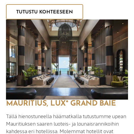
TUTUSTU KOHTEESEEN
MAURITIUS, LUX* GRAND BAIE
Tällä hienostuneella häämatkalla tutustumme upean
Mauritiuksen saaren luoteis- ja lounaisrannikoihin
kahdessa eri hotellissa. Molemmat hotellit ovat