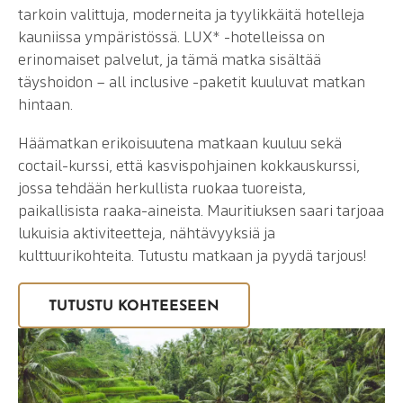
tarkoin valittuja, moderneita ja tyylikkäitä hotelleja
kauniissa ympäristössä. LUX* -hotelleissa on
erinomaiset palvelut, ja tämä matka sisältää
täyshoidon – all inclusive -paketit kuuluvat matkan
hintaan.
Häämatkan erikoisuutena matkaan kuuluu sekä
coctail-kurssi, että kasvispohjainen kokkauskurssi,
jossa tehdään herkullista ruokaa tuoreista,
paikallisista raaka-aineista. Mauritiuksen saari tarjoaa
lukuisia aktiviteetteja, nähtävyyksiä ja
kulttuurikohteita. Tutustu matkaan ja pyydä tarjous!
TUTUSTU KOHTEESEEN