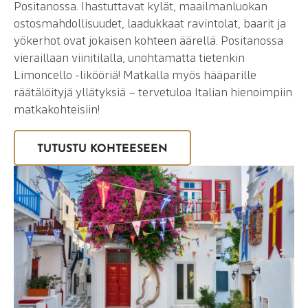
Positanossa. Ihastuttavat kylät, maailmanluokan
ostosmahdollisuudet, laadukkaat ravintolat, baarit ja
yökerhot ovat jokaisen kohteen äärellä. Positanossa
vieraillaan viinitilalla, unohtamatta tietenkin
Limoncello -likööriä! Matkalla myös hääparille
räätälöityjä yllätyksiä – tervetuloa Italian hienoimpiin
matkakohteisiin!
TUTUSTU KOHTEESEEN