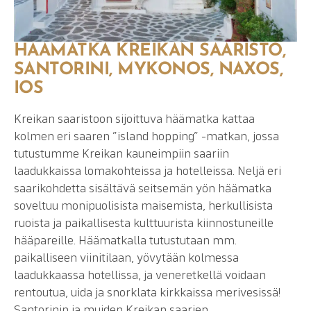
HÄÄMATKA KREIKAN SAARISTO,
SANTORINI, MYKONOS, NAXOS,
IOS
Kreikan saaristoon sijoittuva häämatka kattaa
kolmen eri saaren ”island hopping” -matkan, jossa
tutustumme Kreikan kauneimpiin saariin
laadukkaissa lomakohteissa ja hotelleissa. Neljä eri
saarikohdetta sisältävä seitsemän yön häämatka
soveltuu monipuolisista maisemista, herkullisista
ruoista ja paikallisesta kulttuurista kiinnostuneille
hääpareille. Häämatkalla tutustutaan mm.
paikalliseen viinitilaan, yövytään kolmessa
laadukkaassa hotellissa, ja veneretkellä voidaan
rentoutua, uida ja snorklata kirkkaissa merivesissä!
Santorinin ja muiden Kreikan saarien