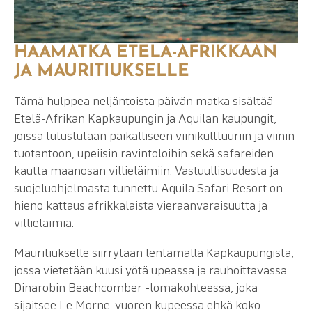
HÄÄMATKA ETELÄ-AFRIKKAAN
JA MAURITIUKSELLE
Tämä hulppea neljäntoista päivän matka sisältää
Etelä-Afrikan Kapkaupungin ja Aquilan kaupungit,
joissa tutustutaan paikalliseen viinikulttuuriin ja viinin
tuotantoon, upeiisin ravintoloihin sekä safareiden
kautta maanosan villieläimiin. Vastuullisuudesta ja
suojeluohjelmasta tunnettu Aquila Safari Resort on
hieno kattaus afrikkalaista vieraanvaraisuutta ja
villieläimiä.
Mauritiukselle siirrytään lentämällä Kapkaupungista,
jossa vietetään kuusi yötä upeassa ja rauhoittavassa
Dinarobin Beachcomber -lomakohteessa, joka
sijaitsee Le Morne-vuoren kupeessa ehkä koko