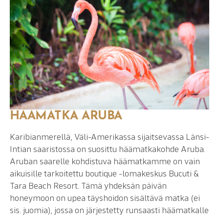
HÄÄMATKA ARUBA
Karibianmerellä, Väli-Amerikassa sijaitsevassa Länsi-
Intian saaristossa on suosittu häämatkakohde Aruba.
Aruban saarelle kohdistuva häämatkamme on vain
aikuisille tarkoitettu boutique -lomakeskus Bucuti &
Tara Beach Resort. Tämä yhdeksän päivän
honeymoon on upea täyshoidon sisältävä matka (ei
sis. juomia), jossa on järjestetty runsaasti häämatkalle