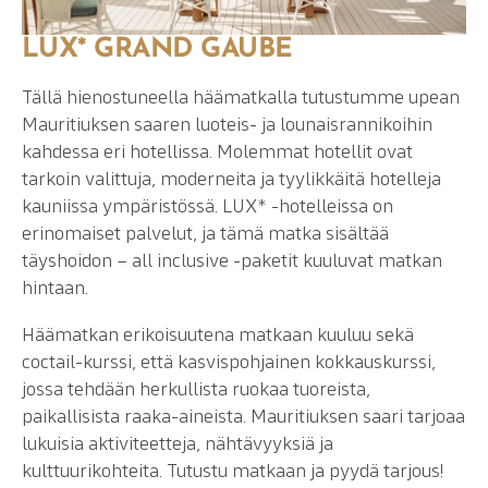
LUX* GRAND GAUBE
Tällä hienostuneella häämatkalla tutustumme upean
Mauritiuksen saaren luoteis- ja lounaisrannikoihin
kahdessa eri hotellissa. Molemmat hotellit ovat
tarkoin valittuja, moderneita ja tyylikkäitä hotelleja
kauniissa ympäristössä. LUX* -hotelleissa on
erinomaiset palvelut, ja tämä matka sisältää
täyshoidon – all inclusive -paketit kuuluvat matkan
hintaan.
Häämatkan erikoisuutena matkaan kuuluu sekä
coctail-kurssi, että kasvispohjainen kokkauskurssi,
jossa tehdään herkullista ruokaa tuoreista,
paikallisista raaka-aineista. Mauritiuksen saari tarjoaa
lukuisia aktiviteetteja, nähtävyyksiä ja
kulttuurikohteita. Tutustu matkaan ja pyydä tarjous!