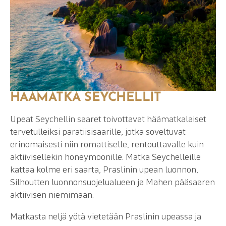
HÄÄMATKA SEYCHELLIT
Upeat Seychellin saaret toivottavat häämatkalaiset
tervetulleiksi paratiisisaarille, jotka soveltuvat
erinomaisesti niin romattiselle, rentouttavalle kuin
aktiivisellekin honeymoonille. Matka Seychelleille
kattaa kolme eri saarta, Praslinin upean luonnon,
Silhoutten luonnonsuojelualueen ja Mahen pääsaaren
aktiivisen niemimaan.
Matkasta neljä yötä vietetään Praslinin upeassa ja