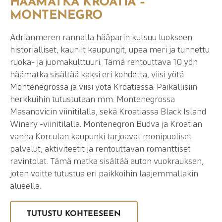
HÄÄMATKA KROATIA –
MONTENEGRO
Adrianmeren rannalla hääparin kutsuu luokseen
historialliset, kauniit kaupungit, upea meri ja tunnettu
ruoka- ja juomakulttuuri. Tämä rentouttava 10 yön
häämatka sisältää kaksi eri kohdetta, viisi yötä
Montenegrossa ja viisi yötä Kroatiassa. Paikallisiin
herkkuihin tutustutaan mm. Montenegrossa
Masanovicin viinitilalla, sekä Kroatiassa Black Island
Winery -viinitilalla. Montenegron Budva ja Kroatian
vanha Korculan kaupunki tarjoavat monipuoliset
palvelut, aktiviteetit ja rentouttavan romanttiset
ravintolat. Tämä matka sisältää auton vuokrauksen,
joten voitte tutustua eri paikkoihin laajemmallakin
alueella.
TUTUSTU KOHTEESEEN