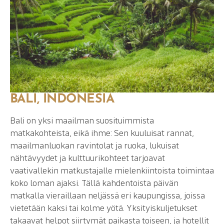
BALI, INDONESIA
Bali on yksi maailman suosituimmista
matkakohteista, eikä ihme: Sen kuuluisat rannat,
maailmanluokan ravintolat ja ruoka, lukuisat
nähtävyydet ja kulttuurikohteet tarjoavat
vaativallekin matkustajalle mielenkiintoista toimintaa
koko loman ajaksi. Tällä kahdentoista päivän
matkalla vieraillaan neljässä eri kaupungissa, joissa
vietetään kaksi tai kolme yötä. Yksityiskuljetukset
takaavat helpot siirtymät paikasta toiseen, ja hotellit