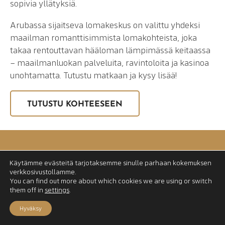
sopivia yllätyksiä.
Arubassa sijaitseva lomakeskus on valittu yhdeksi
maailman romanttisimmista lomakohteista, joka
takaa rentouttavan hääloman lämpimässä keitaassa
– maailmanluokan palveluita, ravintoloita ja kasinoa
unohtamatta. Tutustu matkaan ja kysy lisää!
TUTUSTU KOHTEESEEN
Käytämme evästeitä tarjotaksemme sinulle parhaan kokemuksen
verkkosivustollamme.
You can find out more about which cookies we are using or switch
them off in
settings
.
Hyväksy
info@uniquetravel.fi