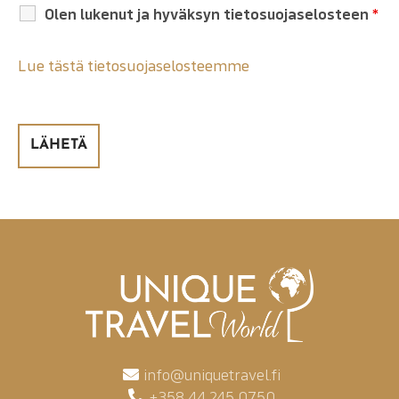
Olen lukenut ja hyväksyn tietosuojaselosteen
*
Lue tästä tietosuojaselosteemme
info@uniquetravel.fi
+358 44 245 0750