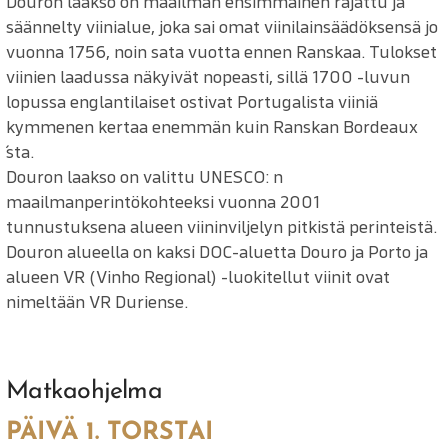
Douron laakso on maailman ensimmäinen rajattu ja
säännelty viinialue, joka sai omat viinilainsäädöksensä jo
vuonna 1756, noin sata vuotta ennen Ranskaa. Tulokset
viinien laadussa näkyivät nopeasti, sillä 1700 -luvun
lopussa englantilaiset ostivat Portugalista viiniä
kymmenen kertaa enemmän kuin Ranskan Bordeaux
´sta.
Douron laakso on valittu UNESCO: n
maailmanperintökohteeksi vuonna 2001
tunnustuksena alueen viininviljelyn pitkistä perinteistä.
Douron alueella on kaksi DOC-aluetta Douro ja Porto ja
alueen VR (Vinho Regional) -luokitellut viinit ovat
nimeltään VR Duriense.
Matkaohjelma
PÄIVÄ 1. TORSTAI