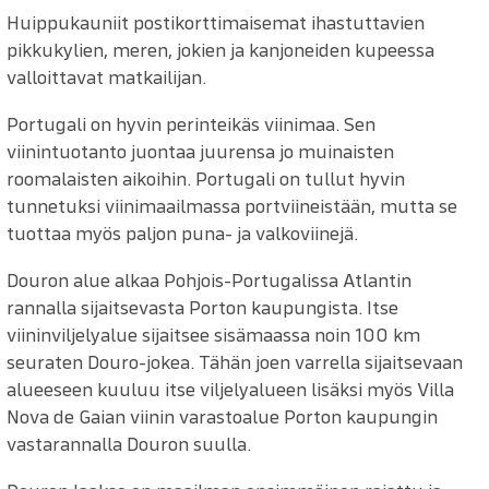
Huippukauniit postikorttimaisemat ihastuttavien
pikkukylien, meren, jokien ja kanjoneiden kupeessa
valloittavat matkailijan.
Portugali on hyvin perinteikäs viinimaa. Sen
viinintuotanto juontaa juurensa jo muinaisten
roomalaisten aikoihin. Portugali on tullut hyvin
tunnetuksi viinimaailmassa portviineistään, mutta se
tuottaa myös paljon puna- ja valkoviinejä.
Douron alue alkaa Pohjois-Portugalissa Atlantin
rannalla sijaitsevasta Porton kaupungista. Itse
viininviljelyalue sijaitsee sisämaassa noin 100 km
seuraten Douro-jokea. Tähän joen varrella sijaitsevaan
alueeseen kuuluu itse viljelyalueen lisäksi myös Villa
Nova de Gaian viinin varastoalue Porton kaupungin
vastarannalla Douron suulla.