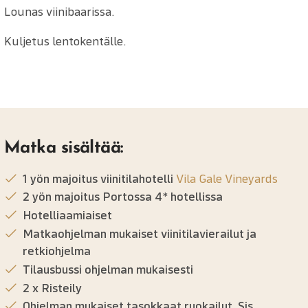
Lounas viinibaarissa.
Kuljetus lentokentälle.
Matka sisältää:
1 yön majoitus viinitilahotelli
Vila Gale Vineyards
2 yön majoitus Portossa 4* hotellissa
Hotelliaamiaiset
Matkaohjelman mukaiset viinitilavierailut ja
retkiohjelma
Tilausbussi ohjelman mukaisesti
2 x Risteily
Ohjelman mukaiset tasokkaat ruokailut. Sis.