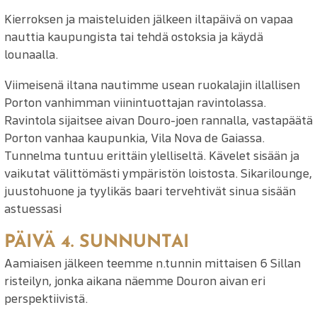
Kierroksen ja maisteluiden jälkeen iltapäivä on vapaa
nauttia kaupungista tai tehdä ostoksia ja käydä
lounaalla.
Viimeisenä iltana nautimme usean ruokalajin illallisen
Porton vanhimman viinintuottajan ravintolassa.
Ravintola sijaitsee aivan Douro-joen rannalla, vastapäätä
Porton vanhaa kaupunkia, Vila Nova de Gaiassa.
Tunnelma tuntuu erittäin ylelliseltä. Kävelet sisään ja
vaikutat välittömästi ympäristön loistosta. Sikarilounge,
juustohuone ja tyylikäs baari tervehtivät sinua sisään
astuessasi
PÄIVÄ 4. SUNNUNTAI
Aamiaisen jälkeen teemme n.tunnin mittaisen 6 Sillan
risteilyn, jonka aikana näemme Douron aivan eri
perspektiivistä.