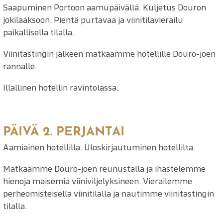
Saapuminen Portoon aamupäivällä. Kuljetus Douron
jokilaaksoon. Pientä purtavaa ja viinitilavierailu
paikallisella tilalla.
Viinitastingin jälkeen matkaamme hotellille Douro-joen
rannalle.
Illallinen hotellin ravintolassa.
PÄIVÄ 2. PERJANTAI
Aamiainen hotellilla. Uloskirjautuminen hotellilta.
Matkaamme Douro-joen reunustalla ja ihastelemme
hienoja maisemia viiniviljelyksineen. Vierailemme
perheomisteisella viinitilalla ja nautimme viinitastingin
tilalla.