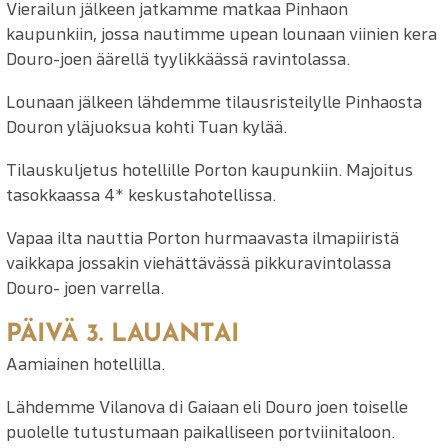
Vierailun jälkeen jatkamme matkaa Pinhaon
kaupunkiin, jossa nautimme upean lounaan viinien kera
Douro-joen äärellä tyylikkäässä ravintolassa.
Lounaan jälkeen lähdemme tilausristeilylle Pinhaosta
Douron yläjuoksua kohti Tuan kylää.
Tilauskuljetus hotellille Porton kaupunkiin. Majoitus
tasokkaassa 4* keskustahotellissa.
Vapaa ilta nauttia Porton hurmaavasta ilmapiiristä
vaikkapa jossakin viehättävässä pikkuravintolassa
Douro- joen varrella.
PÄIVÄ 3. LAUANTAI
Aamiainen hotellilla.
Lähdemme Vilanova di Gaiaan eli Douro joen toiselle
puolelle tutustumaan paikalliseen portviinitaloon.