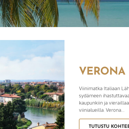
VERONA
Viinimatka Italiaan Läh
sydämeen ihastuttavaa
kaupunkiin ja vierailla
viinialueilla. Verona…
TUTUSTU KOHTE