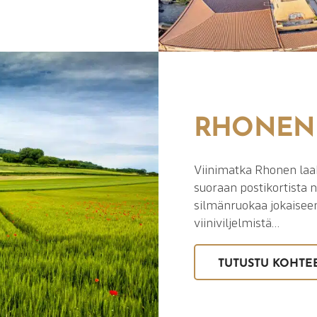
RHONEN
Viinimatka Rhonen laa
suoraan postikortista 
silmänruokaa jokaiseen
viiniviljelmistä…
TUTUSTU KOHTE