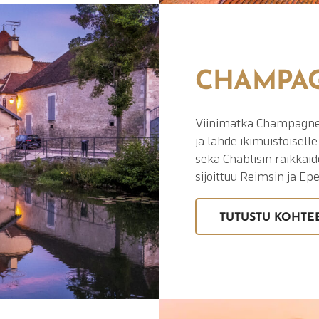
CHAMPAG
Viinimatka Champagne
ja lähde ikimuistoisel
sekä Chablisin raikkai
sijoittuu Reimsin ja E
TUTUSTU KOHTE