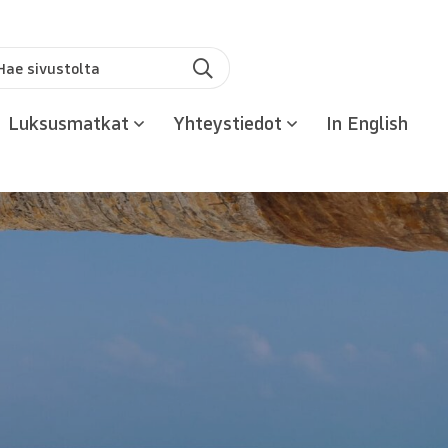
u:
Hae
Luksusmatkat
Yhteystiedot
In English