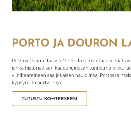
PORTO JA DOURON L
Porto & Douron laakso Matkalla tutustutaan viehättä
jonka historiallisen kaupunginosan tunnelma pikkurav
viinibaareineen saa jokaisen pauloiinsa. Portossa mais
kypsyneitä portviinejä…
TUTUSTU KOHTEESEEN