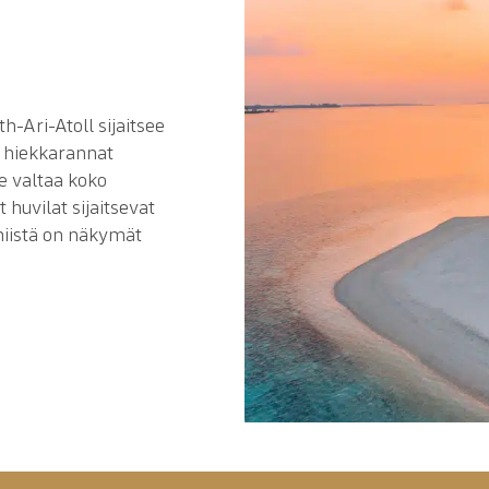
-Ari-Atoll sijaitsee
et hiekkarannat
ue valtaa koko
 huvilat sijaitsevat
 niistä on näkymät