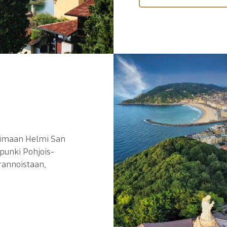
kimaan Helmi San
upunki Pohjois-
rannoistaan,