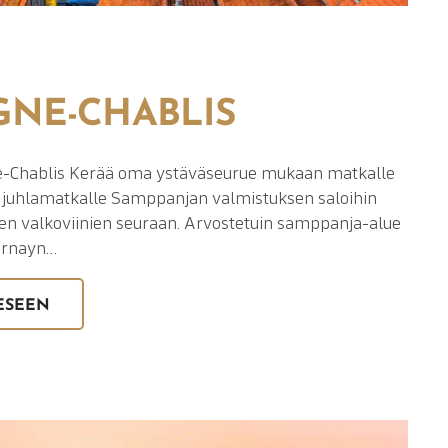
NE-CHABLIS
-Chablis Kerää oma ystäväseurue mukaan matkalle
le juhlamatkalle Samppanjan valmistuksen saloihin
den valkoviinien seuraan. Arvostetuin samppanja-alue
pernayn…
ESEEN