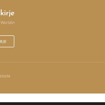
kirje
 Worldin
IRJE
eloste