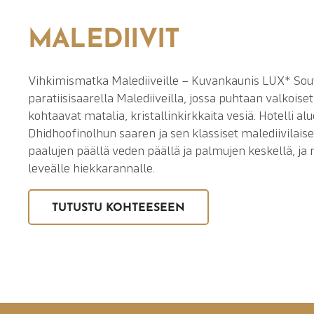
MALEDIIVIT
Vihkimismatka Malediiveille – Kuvankaunis LUX* South
paratiisisaarella Malediiveilla, jossa puhtaan valkois
kohtaavat matalia, kristallinkirkkaita vesiä. Hotelli al
Dhidhoofinolhun saaren ja sen klassiset malediivilaiset
paalujen päällä veden päällä ja palmujen keskellä, ja
leveälle hiekkarannalle.
TUTUSTU KOHTEESEEN