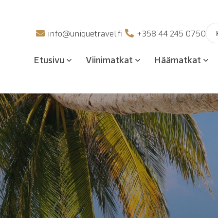
Hak
info@uniquetravel.fi
+358 44 245 0750
Etusivu
Viinimatkat
Häämatkat