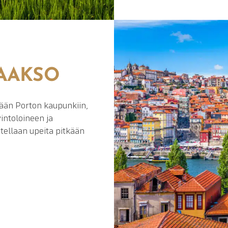
AAKSO
vään Porton kaupunkiin,
intoloineen ja
tellaan upeita pitkään