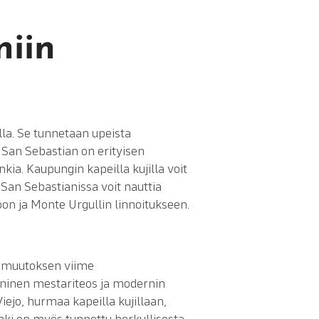
iin
la. Se tunnetaan upeista
 San Sebastian on erityisen
nkia. Kaupungin kapeilla kujilla voit
 San Sebastianissa voit nauttia
on ja Monte Urgullin linnoitukseen.
onmuutoksen viime
ninen mestariteos ja modernin
iejo, hurmaa kapeilla kujillaan,
punki on myös tunnettu herkullisesta