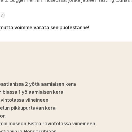
iä)
, mutta voimme varata sen puolestanne!
bastianissa 2 yötä aamiaisen kera
ribiassa 1 yö aamiaisen kera
intolassa viineineen
istelun pikkupurtavan kera
oon
in museon Bistro ravintolassa viineineen
stianiin ja Hondarribiaan