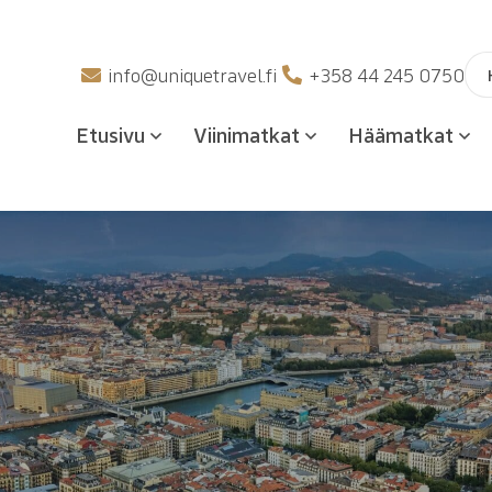
Hak
info@uniquetravel.fi
+358 44 245 0750
Etusivu
Viinimatkat
Häämatkat