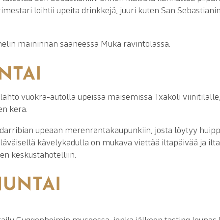
rimestari loihtii upeita drinkkejä, juuri kuten San Sebastiani
chelin maininnan saaneessa Muka ravintolassa.
ANTAI
lähtö vuokra-autolla upeissa maisemissa Txakoli viinitilalle,
en kera.
darribian upeaan merenrantakaupunkiin, josta löytyy huipput
väisellä kävelykadulla on mukava viettää iltapäivää ja ilta
n keskustahotelliin.
NUNTAI
railu Guggenheimin museossa, jonka jälkeen tasting lounas