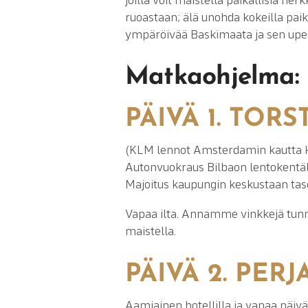
ruoastaan; älä unohda kokeilla paika
ympäröivää Baskimaata ja sen upe
Matkaohjelma:
PÄIVÄ 1. TORS
(KLM lennot Amsterdamin kautta H
Autonvuokraus Bilbaon lentokentäl
Majoitus kaupungin keskustaan taso
Vapaa ilta. Annamme vinkkejä tunne
maistella.
PÄIVÄ 2. PERJ
Aamiainen hotellilla ja vapaa päivä