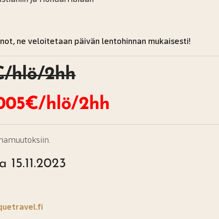
ot, ne veloitetaan päivän lentohinnan mukaisesti!
5€/hlö/2hh
1005€/hlö/2hh
mamuutoksiin.
 15.11.2023
uetravel.fi