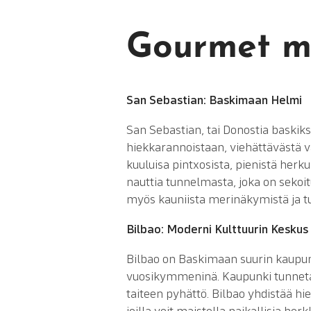
Gourmet ma
San Sebastian: Baskimaan Helmi
San Sebastian, tai Donostia baskik
hiekkarannoistaan, viehättävästä v
kuuluisa pintxosista, pienistä herku
nauttia tunnelmasta, joka on sekoit
myös kauniista merinäkymistä ja tu
Bilbao: Moderni Kulttuurin Keskus
Bilbao on Baskimaan suurin kaupun
vuosikymmeninä. Kaupunki tunneta
taiteen pyhättö. Bilbao yhdistää hi
joilla voit maistella paikallisia he