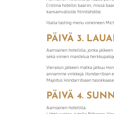
Cristina hotellin baariin, missä baa
kansainvälisille filmitähdille.
Illalla tasting menu viineineen Mi
PÄIVÄ 3. LAU
Aamiainen hotellilla, jonka jälkeen 
sekä viinien maistelua herkkupaloj
Vierailun jälkeen matka jatkuu Hon
annamme vinkkejä. Hondarribian elä
Majoitus Hondarribiaan tasokkaasee
PÄIVÄ 4. SUN
Aamiainen hotellilla.
Lähtö vuokra-autolla Bilbaoon. Vie