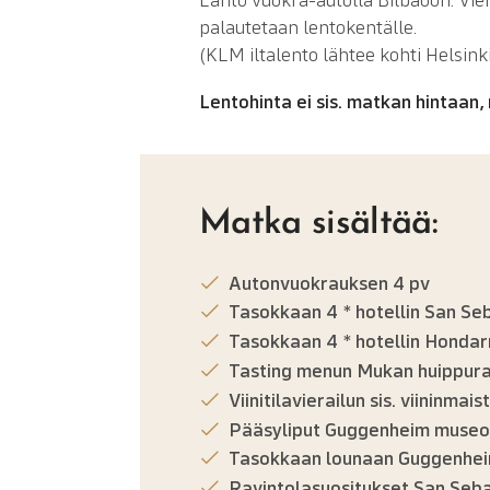
palautetaan lentokentälle.
(KLM iltalento lähtee kohti Helsink
Lentohinta ei sis. matkan hintaan
Matka sisältää:
Autonvuokrauksen 4 pv
Tasokkaan 4 * hotellin San Se
Tasokkaan 4 * hotellin Hondar
Tasting menun Mukan huippurav
Viinitilavierailun sis. viininma
Pääsyliput Guggenheim muse
Tasokkaan lounaan Guggenheim
Ravintolasuositukset San Seba