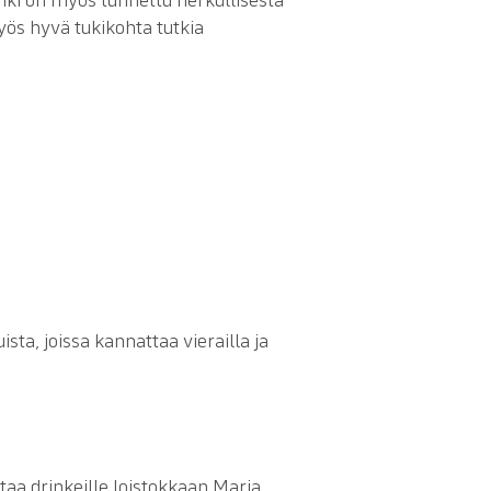
myös hyvä tukikohta tutkia
ta, joissa kannattaa vierailla ja
taa drinkeille loistokkaan Maria