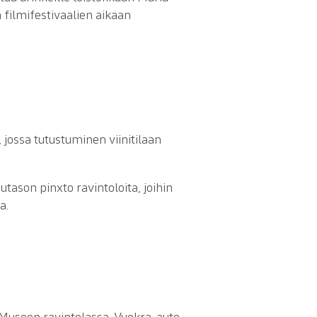
n filmifestivaalien aikaan
 jossa tutustuminen viinitilaan
ason pinxto ravintoloita, joihin
a.
 Museon ravintolassa. Vuokra-auto