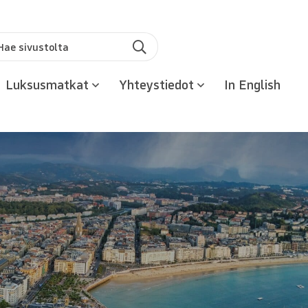
u:
Hae
Luksusmatkat
Yhteystiedot
In English