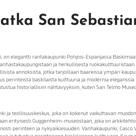
tka San Sebastian
si, on elegantti rantakaupunki Pohjois-Espanjassa Baskimaal
anhastakaupungistaan ja herkullisesta ruokakulttuuristaan.
llisista annoksista, jotka tarjoillaan baareissa ympäri kaupu
us perinteistä baskilaista kulttuuria ja modernia eleganssia.
tustua historiallisiin nähtävyyksiin, kuten San Telmo Museo
ki ja teollisuuskeskus, joka on kokenut vaikuttavan muod
an erityisesti Guggenheim-museostaan, joka on arkkitehto
enosti perinteen ja nykyaikaisuuden. Vanhakaupunki, Casco V
rkkuja ja tutustua perinteiseen baskilaiseen kulttuuriin. Kau