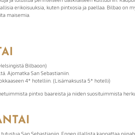
llisia erikoisuuksia, kuten pintxosia ja paellaa. Bilbao on 
ita maisemia.
TAI
elsingistä Bilbaoon)
tä. Ajomatka San Sebastianiin.
kkaaseen 4* hotelliin. (Lisämaksusta 5* hotelli)
tuimmista pintxo baareista ja niiden suosituimmista herkuis
ANTAI
 tutustua San Sebastianiin. Ennen illallista kannattaa piipah