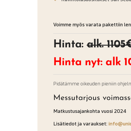
Voimme myös varata pakettiin lenn
Hinta:
alk. 110
Hinta nyt: alk 
Pidätämme oikeuden pieniin ohjel
Messutarjous voimassa
Matkustusajankohta vuosi 2024
Lisätiedot ja varaukset:
info@uniq