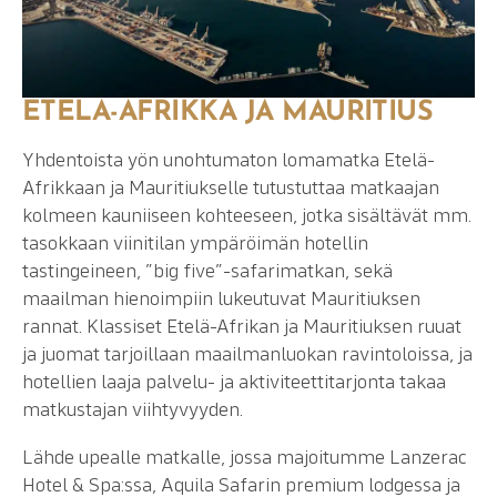
ETELÄ-AFRIKKA JA MAURITIUS
Yhdentoista yön unohtumaton lomamatka Etelä-
Afrikkaan ja Mauritiukselle tutustuttaa matkaajan
kolmeen kauniiseen kohteeseen, jotka sisältävät mm.
tasokkaan viinitilan ympäröimän hotellin
tastingeineen, ”big five”-safarimatkan, sekä
maailman hienoimpiin lukeutuvat Mauritiuksen
rannat. Klassiset Etelä-Afrikan ja Mauritiuksen ruuat
ja juomat tarjoillaan maailmanluokan ravintoloissa, ja
hotellien laaja palvelu- ja aktiviteettitarjonta takaa
matkustajan viihtyvyyden.
Lähde upealle matkalle, jossa majoitumme Lanzerac
Hotel & Spa:ssa, Aquila Safarin premium lodgessa ja