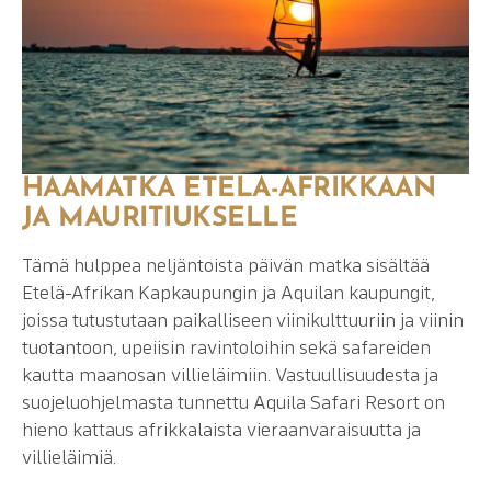
HÄÄMATKA ETELÄ-AFRIKKAAN
JA MAURITIUKSELLE
Tämä hulppea neljäntoista päivän matka sisältää
Etelä-Afrikan Kapkaupungin ja Aquilan kaupungit,
joissa tutustutaan paikalliseen viinikulttuuriin ja viinin
tuotantoon, upeiisin ravintoloihin sekä safareiden
kautta maanosan villieläimiin. Vastuullisuudesta ja
suojeluohjelmasta tunnettu Aquila Safari Resort on
hieno kattaus afrikkalaista vieraanvaraisuutta ja
villieläimiä.